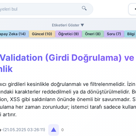
🔍
Etiketleri Göster ▼
apay Zeka (14)
Güncel (10)
Öğretici (9)
Öneri (8)
Soru (7)
Bilgi
 Validation (Girdi Doğrulama) ve
lik
cı girdileri kesinlikle doğrulanmalı ve filtrelenmelidir. İzin
ındaki karakterler reddedilmeli ya da dönüştürülmelidir. 
ion, XSS gibi saldırıların önünde önemli bir savunmadır.
rulama her zaman zorunludur; istemci tarafı sadece kullan
artırır.
▲
o
-
(21.05.2025 03:26:11)
0