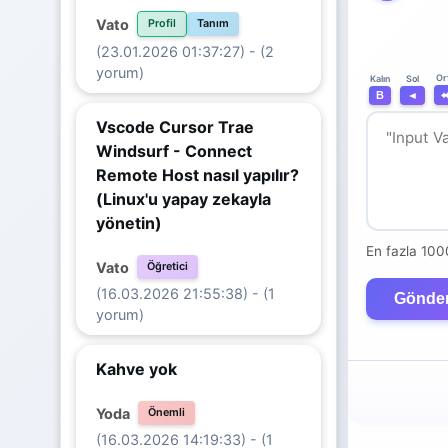
Vato
Profil
Tanım
(23.01.2026 01:37:27) - (2
yorum)
Or
Kalın
Sol
B
◄
Vscode Cursor Trae
Windsurf - Connect
Remote Host nasıl yapılır?
(Linux'u yapay zekayla
yönetin)
En fazla 100
Vato
Öğretici
(16.03.2026 21:55:38) - (1
Gönde
yorum)
Kahve yok
Yoda
Önemli
(16.03.2026 14:19:33) - (1