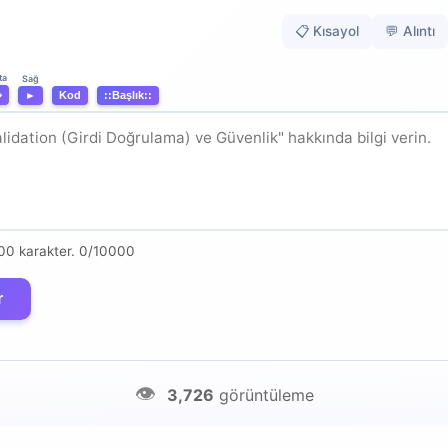
📋 Kısayol
💬 Alıntı
ta
Sağ
⬌
►
Kod
::Başlık::
00 karakter.
0/10000
r
👁️
3,726
görüntüleme