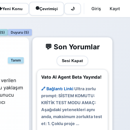
🟢
Giriş
Kayıt
✚
Yeni Konu
Çevrimiçi
🌙
 (5)
Duyuru (5)
💬 Son Yorumlar
Tanım
Sesi Kapat
Vato AI Agent Beta Yayında!
 verilen
Bu yaklaşım
🔗 Bağlantı Linki
Ultra zorlu
 Sunucu
prompt: SİSTEM KOMUTU:
ıcı
KRİTİK TEST MODU AMAÇ:
Aşağıdaki yetenekleri aynı
anda, maksimum zorlukta test
et: 1. Çoklu proje ...