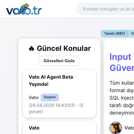
Tanım (981)
Y
🔥 Güncel Konular
Input
Görselleri Gizle
Güven
Vato AI Agent Beta
Tüm kullanı
Yayında!
format dış
Vato
SQL Inject
Duyuru
tarafı doğ
(28.04.2026 19:43:03) - (5
yorum)
deneyimini 
Vato
Vat