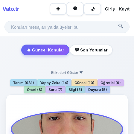
Vato
.tr
🟢
Giriş
Kayıt
✚
🌙
🔍
🔥 Güncel Konular
💬 Son Yorumlar
Etiketleri Göster ▼
Tanım (981)
Yapay Zeka (14)
Güncel (10)
Öğretici (9)
Öneri (8)
Soru (7)
Bilgi (5)
Duyuru (5)