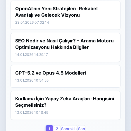
OpenAI'nin Yeni Stratejileri: Rekabet
Avantajı ve Gelecek Vizyonu
23.01.2026 07:02:14
SEO Nedir ve Nasıl Çalışır? - Arama Motoru
Optimizasyonu Hakkında Bilgiler
14.01.2026 14:29:17
GPT-5.2 ve Opus 4.5 Modelleri
13.01.2026 10:54:55
Kodlama İçin Yapay Zeka Araçları: Hangisini
Seçmelisiniz?
13.01.2026 10:18:49
1
2
Sonraki »
Son