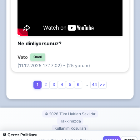
Ne dinliyorsunuz?
Vato
Öneri
(11.12.2025 17:17:02) - (25 yorum)
1
2
3
4
5
6
...
44
>>
© 2026 Tüm Hakları Saklıdır
Hakkımızda
Kullanım Koşulları
🍪 Çerez Politikası
Gizlilik Politikası
Kabul Et
Reddet