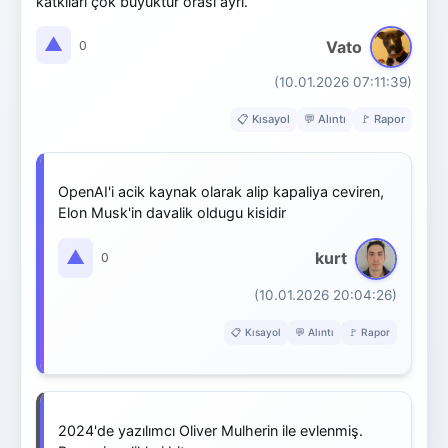
katkıları çok büyüktür orası ayrı.
▲
Vato
0
(10.01.2026 07:11:39)
📋 Kısayol
💬 Alıntı
🚩 Rapor
OpenAI'i acik kaynak olarak alip kapaliya ceviren,
Elon Musk'in davalik oldugu kisidir
▲
kurt
0
(10.01.2026 20:04:26)
📋 Kısayol
💬 Alıntı
🚩 Rapor
2024'de yazılımcı Oliver Mulherin ile evlenmiş.