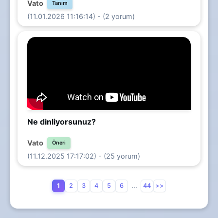
Vato
Tanım
(11.01.2026 11:16:14) - (2 yorum)
Ne dinliyorsunuz?
Vato
Öneri
(11.12.2025 17:17:02) - (25 yorum)
1
2
3
4
5
6
...
44
>>