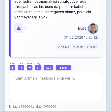
edemediler. batmamak icin chatgpt'ye reklam
almaya basladilar. bunu da para icin kabul
etmislerdir. sam'e zerre guven olmaz, para icin
yapmayacagi is yok.
▲
kurt
1
(01.03.2026 15:20:12)
📋 Kısayol
💬 Alıntı
🚩 Rapor
Orta
Kalın
Sol
Sağ
⬌
B
◄
►
Kod
::Başlık::
En fazla 10000 karakter.
0/10000