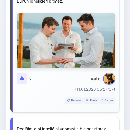
Bunun ipnelikleri bitmez.
▲
Vato
0
(11.01.2026 05:27:37)
📋 Kısayol
💬 Alıntı
🚩 Rapor
Dediğim gibi ipneliğini yapmıştır, hiç şaşırtmaz