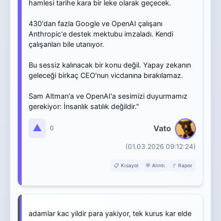
hamlesi tarihe kara bir leke olarak geçecek.
430'dan fazla Google ve OpenAI çalışanı
Anthropic'e destek mektubu imzaladı. Kendi
çalışanları bile utanıyor.
Bu sessiz kalınacak bir konu değil. Yapay zekanın
geleceği birkaç CEO'nun vicdanına bırakılamaz.
Sam Altman'a ve OpenAI'a sesimizi duyurmamız
gerekiyor: İnsanlık satılık değildir."
▲
Vato
0
(01.03.2026 09:12:24)
📋 Kısayol
💬 Alıntı
🚩 Rapor
adamlar kac yildir para yakiyor, tek kurus kar elde