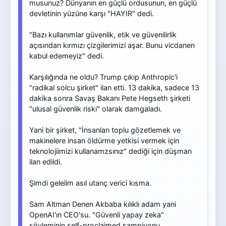
musunuz? Dünyanın en güçlü ordusunun, en güçlü
devletinin yüzüne karşı "HAYIR" dedi.
"Bazı kullanımlar güvenlik, etik ve güvenilirlik
açısından kırmızı çizgilerimizi aşar. Bunu vicdanen
kabul edemeyiz" dedi.
Karşılığında ne oldu? Trump çıkıp Anthropic'i
"radikal solcu şirket" ilan etti. 13 dakika, sadece 13
dakika sonra Savaş Bakanı Pete Hegseth şirketi
"ulusal güvenlik riski" olarak damgaladı.
Yani bir şirket, "İnsanları toplu gözetlemek ve
makinelere insan öldürme yetkisi vermek için
teknolojiimizi kullanamzsınız" dediği için düşman
ilan edildi.
Şimdi gelelim asıl utanç verici kısma.
Sam Altman Denen Akbaba kılıklı adam yani
OpenAI'ın CEO'su. "Güvenli yapay zeka"
söyleminin self-proclaimed şampiyonu.