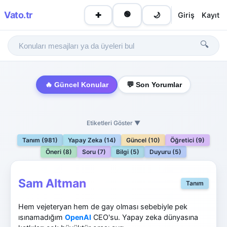
Vato
.tr
🟢
Giriş
Kayıt
✚
🌙
🔍
🔥 Güncel Konular
💬 Son Yorumlar
Etiketleri Göster ▼
Tanım (981)
Yapay Zeka (14)
Güncel (10)
Öğretici (9)
Öneri (8)
Soru (7)
Bilgi (5)
Duyuru (5)
Sam Altman
Tanım
Hem vejeteryan hem de gay olması sebebiyle pek
ısınamadığım
OpenAI
CEO'su. Yapay zeka dünyasına