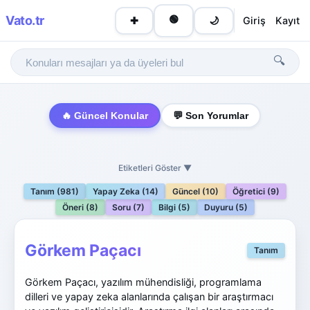
Vato
.tr
🟢
Giriş
Kayıt
✚
🌙
🔍
🔥 Güncel Konular
💬 Son Yorumlar
Etiketleri Göster ▼
Tanım (981)
Yapay Zeka (14)
Güncel (10)
Öğretici (9)
Öneri (8)
Soru (7)
Bilgi (5)
Duyuru (5)
Görkem Paçacı
Tanım
Görkem Paçacı, yazılım mühendisliği, programlama
dilleri ve yapay zeka alanlarında çalışan bir araştırmacı