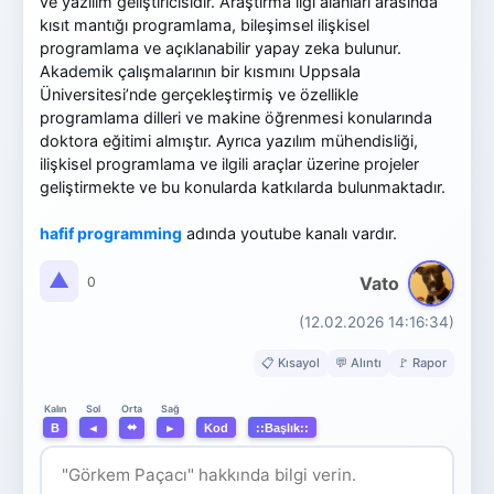
ve yazılım geliştiricisidir. Araştırma ilgi alanları arasında
kısıt mantığı programlama, bileşimsel ilişkisel
programlama ve açıklanabilir yapay zeka bulunur.
Akademik çalışmalarının bir kısmını Uppsala
Üniversitesi’nde gerçekleştirmiş ve özellikle
programlama dilleri ve makine öğrenmesi konularında
doktora eğitimi almıştır. Ayrıca yazılım mühendisliği,
ilişkisel programlama ve ilgili araçlar üzerine projeler
geliştirmekte ve bu konularda katkılarda bulunmaktadır.
hafif programming
adında youtube kanalı vardır.
▲
Vato
0
(12.02.2026 14:16:34)
📋 Kısayol
💬 Alıntı
🚩 Rapor
Orta
Kalın
Sol
Sağ
⬌
B
◄
►
Kod
::Başlık::