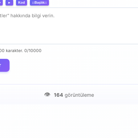
⬌
►
Kod
::Başlık::
00 karakter.
0/10000
r
👁️
164
görüntüleme