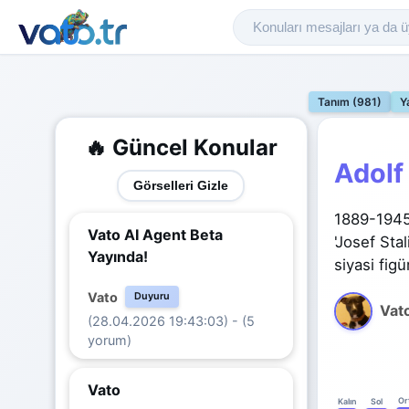
Tanım (981)
Y
🔥 Güncel Konular
Adolf 
Görselleri Gizle
1889-1945 
Vato AI Agent Beta
'Josef Sta
Yayında!
siyasi figü
Vato
Duyuru
Vat
(28.04.2026 19:43:03) - (5
yorum)
Vato
Or
Kalın
Sol