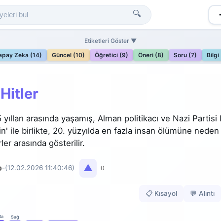
🔍
Etiketleri Göster ▼
apay Zeka (14)
Güncel (10)
Öğretici (9)
Öneri (8)
Soru (7)
Bilgi
Hitler
yılları arasında yaşamış, Alman politikacı ve Nazi Partisi l
lin' ile birlikte, 20. yüzyılda en fazla insan ölümüne neden
rler arasında gösterilir.
▲
o
-
(12.02.2026 11:40:46)
0
📋 Kısayol
💬 Alıntı
ta
Sağ