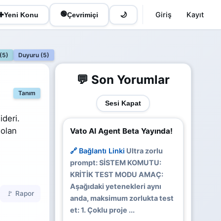
🟢
Giriş
Kayıt
✚
Yeni Konu
Çevrimiçi
🌙
 (5)
Duyuru (5)
💬 Son Yorumlar
Tanım
Sesi Kapat
ideri.
 olan
Vato AI Agent Beta Yayında!
🔗 Bağlantı Linki
Ultra zorlu
prompt: SİSTEM KOMUTU:
KRİTİK TEST MODU AMAÇ:
Aşağıdaki yetenekleri aynı
🚩 Rapor
anda, maksimum zorlukta test
et: 1. Çoklu proje ...