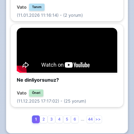
Vato
Tanım
(11.01.2026 11:16:14) - (2 yorum)
Ne dinliyorsunuz?
Vato
Öneri
(11.12.2025 17:17:02) - (25 yorum)
1
2
3
4
5
6
...
44
>>