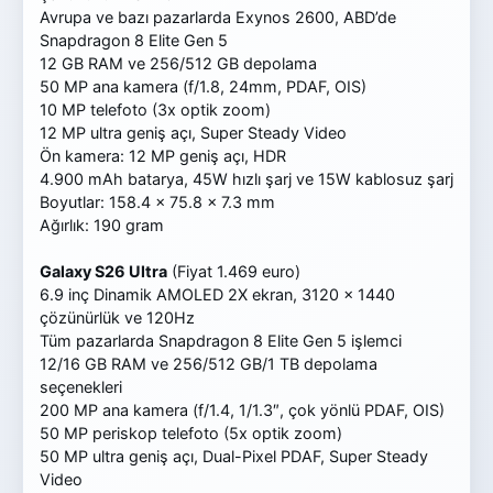
Avrupa ve bazı pazarlarda Exynos 2600, ABD’de
Snapdragon 8 Elite Gen 5
12 GB RAM ve 256/512 GB depolama
50 MP ana kamera (f/1.8, 24mm, PDAF, OIS)
10 MP telefoto (3x optik zoom)
12 MP ultra geniş açı, Super Steady Video
Ön kamera: 12 MP geniş açı, HDR
4.900 mAh batarya, 45W hızlı şarj ve 15W kablosuz şarj
Boyutlar: 158.4 x 75.8 x 7.3 mm
Ağırlık: 190 gram
Galaxy S26 Ultra
(Fiyat 1.469 euro)
6.9 inç Dinamik AMOLED 2X ekran, 3120 x 1440
çözünürlük ve 120Hz
Tüm pazarlarda Snapdragon 8 Elite Gen 5 işlemci
12/16 GB RAM ve 256/512 GB/1 TB depolama
seçenekleri
200 MP ana kamera (f/1.4, 1/1.3″, çok yönlü PDAF, OIS)
50 MP periskop telefoto (5x optik zoom)
50 MP ultra geniş açı, Dual-Pixel PDAF, Super Steady
Video