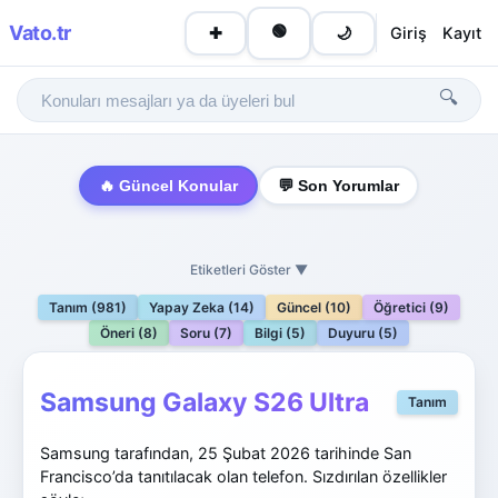
Vato
.tr
🟢
Giriş
Kayıt
✚
🌙
🔍
🔥 Güncel Konular
💬 Son Yorumlar
Etiketleri Göster ▼
Tanım (981)
Yapay Zeka (14)
Güncel (10)
Öğretici (9)
Öneri (8)
Soru (7)
Bilgi (5)
Duyuru (5)
Samsung Galaxy S26 Ultra
Tanım
Samsung tarafından, 25 Şubat 2026 tarihinde San
Francisco’da tanıtılacak olan telefon. Sızdırılan özellikler