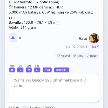
10 MP telefoto (3x optik zoom)
Ön kamera: 12 MP geniş açı, HDR
5.000 mAh batarya, 60W hızlı şarj ve 25W kablosuz
şarj
Boyutlar: 163.6 x 78.1 x 7.9 mm
Ağırlık: 214 gram
▲
Vato
0
(12.02.2026 11:01:47)
📋 Kısayol
💬 Alıntı
🚩 Rapor
Orta
Kalın
Sol
Sağ
⬌
B
◄
►
Kod
::Başlık::
En fazla 10000 karakter.
0/10000