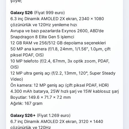
şöyle;
Galaxy S26
(Fiyat 999 euro)
6.3 inç Dinamik AMOLED 2X ekran, 2340 x 1080
çözünürlük ve 120Hz yenileme hızı
Avrupa ve bazı pazarlarda Exynos 2600, ABD’de
Snapdragon 8 Elite Gen 5 işlemci
12 GB RAM ve 256/512 GB depolama seçenekleri
50 MP ana kamera (f/1.8, 24mm, 1/1.56″, 1.0μm, çift
piksel PDAF, OIS)
10 MP telefoto (f/2.4, 67mm, 3x optik zoom, PDAF,
OIS)
12 MP ultra geniş açı (f/2.2, 13mm, 120°, Super Steady
Video)
Ön kamera: 12 MP geniş açı (çift piksel PDAF, HDR)
4.300 mAh batarya, 25W hızlı şarj ve 15W kablosuz şarj
Boyutlar: 149.6 x 71.7 x 7.2 mm
Ağırlık: 167 gram
Galaxy S26+
(Fiyat 1.269 euro)
6.7 inç Dinamik AMOLED 2X ekran, 3120 x 1440
çözünürlük ve 120Hz