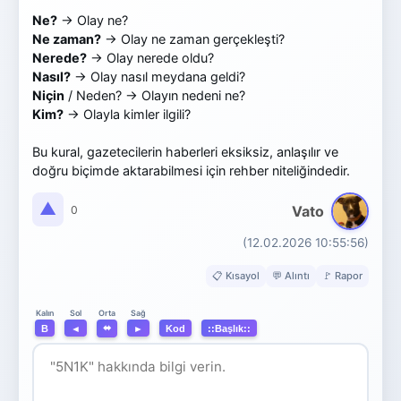
Ne?
→ Olay ne?
Ne zaman?
→ Olay ne zaman gerçekleşti?
Nerede?
→ Olay nerede oldu?
Nasıl?
→ Olay nasıl meydana geldi?
Niçin
/ Neden? → Olayın nedeni ne?
Kim?
→ Olayla kimler ilgili?
Bu kural, gazetecilerin haberleri eksiksiz, anlaşılır ve
doğru biçimde aktarabilmesi için rehber niteliğindedir.
▲
Vato
0
(12.02.2026 10:55:56)
📋 Kısayol
💬 Alıntı
🚩 Rapor
Orta
Kalın
Sol
Sağ
⬌
B
◄
►
Kod
::Başlık::