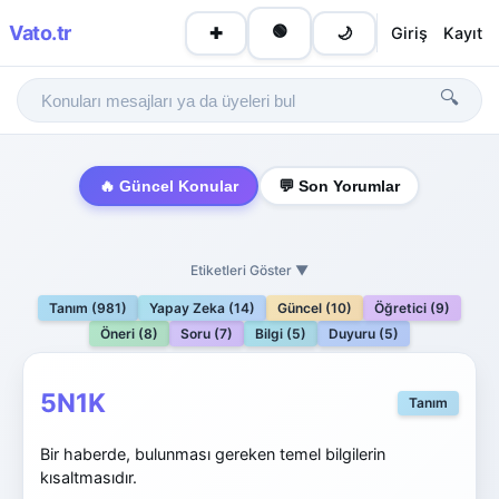
Vato
.tr
🟢
Giriş
Kayıt
✚
🌙
🔍
🔥 Güncel Konular
💬 Son Yorumlar
Etiketleri Göster ▼
Tanım (981)
Yapay Zeka (14)
Güncel (10)
Öğretici (9)
Öneri (8)
Soru (7)
Bilgi (5)
Duyuru (5)
5N1K
Tanım
Bir haberde, bulunması gereken temel bilgilerin
kısaltmasıdır.