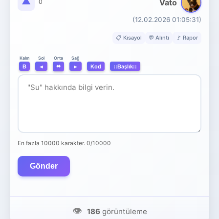
▲
Vato
0
(12.02.2026 01:05:31)
📋 Kısayol
💬 Alıntı
🚩 Rapor
Orta
Kalın
Sol
Sağ
⬌
B
◄
►
Kod
::Başlık::
En fazla 10000 karakter.
0/10000
Gönder
👁️
186
görüntüleme