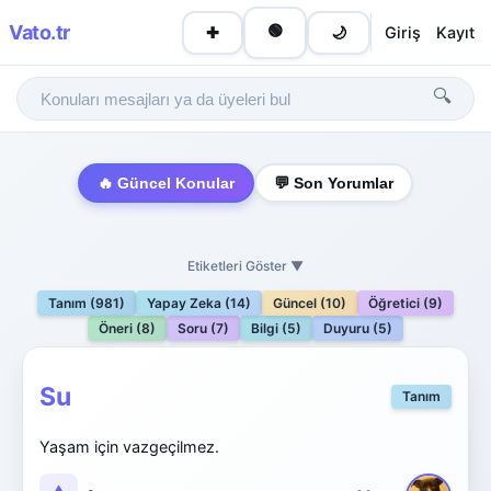
Vato
.tr
🟢
Giriş
Kayıt
✚
🌙
🔍
🔥 Güncel Konular
💬 Son Yorumlar
Etiketleri Göster ▼
Tanım (981)
Yapay Zeka (14)
Güncel (10)
Öğretici (9)
Öneri (8)
Soru (7)
Bilgi (5)
Duyuru (5)
Su
Tanım
Yaşam için vazgeçilmez.