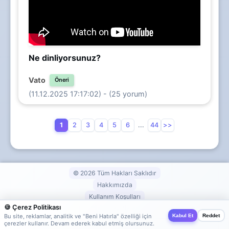
Ne dinliyorsunuz?
Vato
Öneri
(11.12.2025 17:17:02) - (25 yorum)
1
2
3
4
5
6
...
44
>>
© 2026 Tüm Hakları Saklıdır
Hakkımızda
Kullanım Koşulları
🍪 Çerez Politikası
Gizlilik Politikası
Kabul Et
Reddet
Bu site, reklamlar, analitik ve "Beni Hatırla" özelliği için
İletişim
çerezler kullanır. Devam ederek kabul etmiş olursunuz.