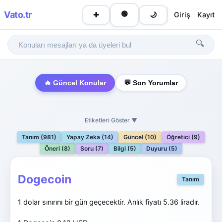
Vato
.tr
🟢
Giriş
Kayıt
✚
🌙
🔍
🔥 Güncel Konular
💬 Son Yorumlar
Etiketleri Göster ▼
Tanım (981)
Yapay Zeka (14)
Güncel (10)
Öğretici (9)
Öneri (8)
Soru (7)
Bilgi (5)
Duyuru (5)
Dogecoin
Tanım
1 dolar sınırını bir gün geçecektir. Anlık fiyatı 5.36 liradır.