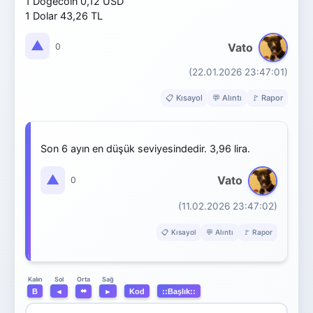
1 Dogecoin 0,12 USD
1 Dolar 43,26 TL
▲
Vato
0
(22.01.2026 23:47:01)
📋 Kısayol
💬 Alıntı
🚩 Rapor
Son 6 ayın en düşük seviyesindedir. 3,96 lira.
▲
Vato
0
(11.02.2026 23:47:02)
📋 Kısayol
💬 Alıntı
🚩 Rapor
Orta
Kalın
Sol
Sağ
⬌
B
◄
►
Kod
::Başlık::