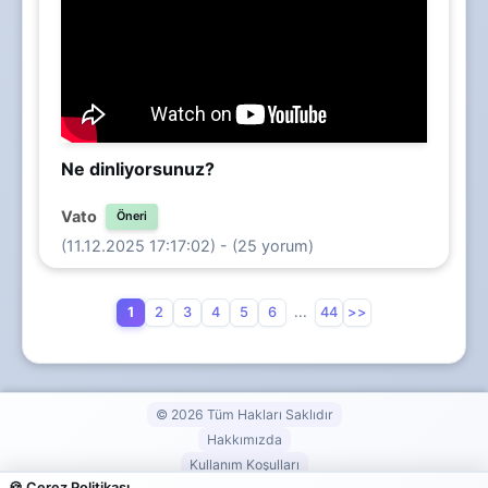
Ne dinliyorsunuz?
Vato
Öneri
(11.12.2025 17:17:02) - (25 yorum)
1
2
3
4
5
6
...
44
>>
© 2026 Tüm Hakları Saklıdır
Hakkımızda
Kullanım Koşulları
🍪 Çerez Politikası