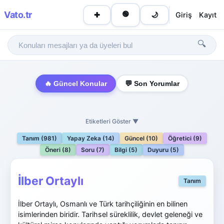
Vato
.tr
🟢
Giriş
Kayıt
✚
🌙
🔍
🔥 Güncel Konular
💬 Son Yorumlar
Etiketleri Göster ▼
Tanım (981)
Yapay Zeka (14)
Güncel (10)
Öğretici (9)
Öneri (8)
Soru (7)
Bilgi (5)
Duyuru (5)
İlber Ortaylı
Tanım
İlber Ortaylı, Osmanlı ve Türk tarihçiliğinin en bilinen
isimlerinden biridir. Tarihsel süreklilik, devlet geleneği ve