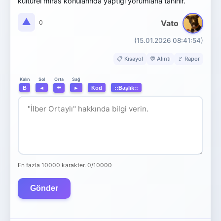
kültürel miras konularında yaptığı yorumlarla tanınır.
▲
Vato
0
(15.01.2026 08:41:54)
📋 Kısayol
💬 Alıntı
🚩 Rapor
Orta
Kalın
Sol
Sağ
⬌
B
◄
►
Kod
::Başlık::
En fazla 10000 karakter.
0/10000
Gönder