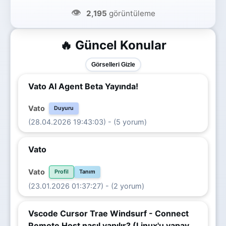
👁️
2,195
görüntüleme
🔥 Güncel Konular
Görselleri Gizle
Vato AI Agent Beta Yayında!
Vato
Duyuru
(28.04.2026 19:43:03) - (5 yorum)
Vato
Vato
Profil
Tanım
(23.01.2026 01:37:27) - (2 yorum)
Vscode Cursor Trae Windsurf - Connect
Remote Host nasıl yapılır? (Linux'u yapay