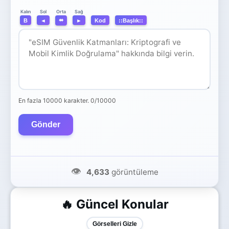
Orta
Kalın
Sol
Sağ
⬌
B
◄
►
Kod
::Başlık::
En fazla 10000 karakter.
0/10000
Gönder
👁️
4,633
görüntüleme
🔥 Güncel Konular
Görselleri Gizle