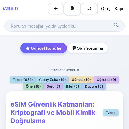
Vato
.tr
🟢
Giriş
Kayıt
✚
🌙
🔍
🔥 Güncel Konular
💬 Son Yorumlar
Etiketleri Göster ▼
Tanım (981)
Yapay Zeka (14)
Güncel (10)
Öğretici (9)
Öneri (8)
Soru (7)
Bilgi (5)
Duyuru (5)
eSIM Güvenlik Katmanları:
Kriptografi ve Mobil Kimlik
Tanım
Doğrulama