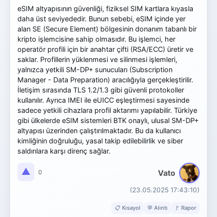
eSIM altyapısının güvenliği, fiziksel SIM kartlara kıyasla
daha üst seviyededir. Bunun sebebi, eSIM içinde yer
alan SE (Secure Element) bölgesinin donanım tabanlı bir
kripto işlemcisine sahip olmasıdır. Bu işlemci, her
operatör profili için bir anahtar çifti (RSA/ECC) üretir ve
saklar. Profillerin yüklenmesi ve silinmesi işlemleri,
yalnızca yetkili SM-DP+ sunucuları (Subscription
Manager - Data Preparation) aracılığıyla gerçekleştirilir.
İletişim sırasında TLS 1.2/1.3 gibi güvenli protokoller
kullanılır. Ayrıca IMEI ile eUICC eşleştirmesi sayesinde
sadece yetkili cihazlara profil aktarımı yapılabilir. Türkiye
gibi ülkelerde eSIM sistemleri BTK onaylı, ulusal SM-DP+
altyapısı üzerinden çalıştırılmaktadır. Bu da kullanıcı
kimliğinin doğruluğu, yasal takip edilebilirlik ve siber
saldırılara karşı direnç sağlar.
▲
Vato
0
(23.05.2025 17:43:10)
📋 Kısayol
💬 Alıntı
🚩 Rapor