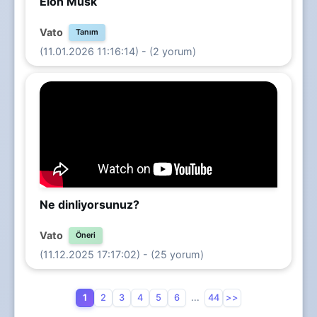
Elon Musk
Vato
Tanım
(11.01.2026 11:16:14) - (2 yorum)
Ne dinliyorsunuz?
Vato
Öneri
(11.12.2025 17:17:02) - (25 yorum)
1
2
3
4
5
6
...
44
>>