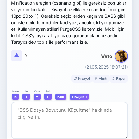
Minification araçları (cssnano gibi) ile gereksiz boşlukları
ve yorumları kaldır. Kısayol özellikler kullan (ör. `margin:
10px 20px;`). Gereksiz seçicilerden kaçın ve SASS gibi
ön işlemcilerle modüler kod yaz, ancak çıktıyı optimize
et. Kullanılmayan stilleri PurgeCSS ile temizle. Mobil için
kritik CSS’yi ayırarak yalnızca görünür alanı hızlandır.
Tarayıcı dev tools ile performans izle.
▲
Vato
0
(21.05.2025 18:07:21)
📋 Kısayol
💬 Alıntı
🚩 Rapor
Orta
Kalın
Sol
Sağ
⬌
B
◄
►
Kod
::Başlık::