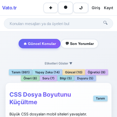
Vato
.tr
🟢
Giriş
Kayıt
✚
🌙
🔍
🔥 Güncel Konular
💬 Son Yorumlar
Etiketleri Göster ▼
Tanım (981)
Yapay Zeka (14)
Güncel (10)
Öğretici (9)
Öneri (8)
Soru (7)
Bilgi (5)
Duyuru (5)
CSS Dosya Boyutunu
Tanım
Küçültme
Büyük CSS dosyaları mobil siteleri yavaşlatır.