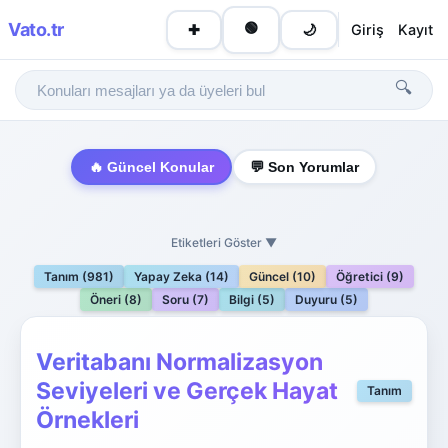
Vato
.tr
🟢
Giriş
Kayıt
✚
🌙
🔍
🔥 Güncel Konular
💬 Son Yorumlar
Etiketleri Göster ▼
Tanım (981)
Yapay Zeka (14)
Güncel (10)
Öğretici (9)
Öneri (8)
Soru (7)
Bilgi (5)
Duyuru (5)
Veritabanı Normalizasyon
Seviyeleri ve Gerçek Hayat
Tanım
Örnekleri