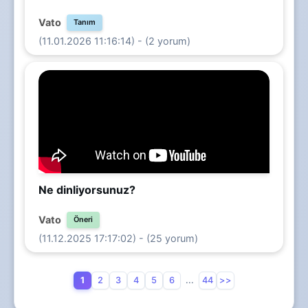
Vato
Tanım
(11.01.2026 11:16:14) - (2 yorum)
Ne dinliyorsunuz?
Vato
Öneri
(11.12.2025 17:17:02) - (25 yorum)
1
2
3
4
5
6
...
44
>>