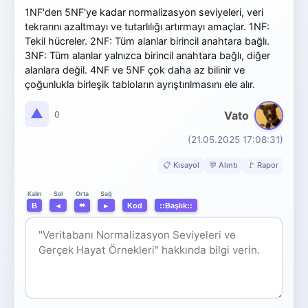
1NF'den 5NF'ye kadar normalizasyon seviyeleri, veri
tekrarını azaltmayı ve tutarlılığı artırmayı amaçlar. 1NF:
Tekil hücreler. 2NF: Tüm alanlar birincil anahtara bağlı.
3NF: Tüm alanlar yalnızca birincil anahtara bağlı, diğer
alanlara değil. 4NF ve 5NF çok daha az bilinir ve
çoğunlukla birleşik tabloların ayrıştırılmasını ele alır.
▲
Vato
0
(21.05.2025 17:08:31)
📋 Kısayol
💬 Alıntı
🚩 Rapor
Orta
Kalın
Sol
Sağ
⬌
B
◄
►
Kod
::Başlık::