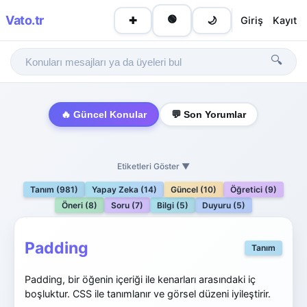
Vato
.tr
🟢
Giriş
Kayıt
✚
🌙
🔍
🔥 Güncel Konular
💬 Son Yorumlar
Etiketleri Göster ▼
Tanım (981)
Yapay Zeka (14)
Güncel (10)
Öğretici (9)
Öneri (8)
Soru (7)
Bilgi (5)
Duyuru (5)
Padding
Tanım
Padding, bir öğenin içeriği ile kenarları arasındaki iç
boşluktur. CSS ile tanımlanır ve görsel düzeni iyileştirir.