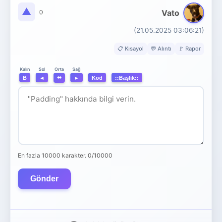
▲
Vato
0
(21.05.2025 03:06:21)
📋 Kısayol
💬 Alıntı
🚩 Rapor
Orta
Kalın
Sol
Sağ
⬌
B
◄
►
Kod
::Başlık::
En fazla 10000 karakter.
0/10000
Gönder