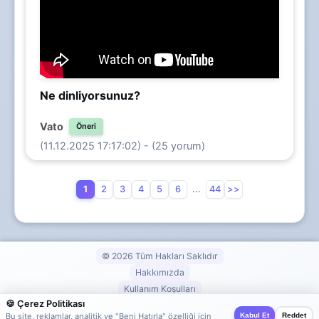
Ne dinliyorsunuz?
Vato
Öneri
(11.12.2025 17:17:02) - (25 yorum)
1
2
3
4
5
6
...
44
>>
© 2026 Tüm Hakları Saklıdır
Hakkımızda
Kullanım Koşulları
🍪 Çerez Politikası
Gizlilik Politikası
Kabul Et
Reddet
Bu site, reklamlar, analitik ve "Beni Hatırla" özelliği için