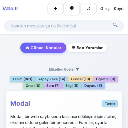
Vato
.tr
🟢
Giriş
Kayıt
✚
🌙
🔍
🔥 Güncel Konular
💬 Son Yorumlar
Etiketleri Göster ▼
Tanım (981)
Yapay Zeka (14)
Güncel (10)
Öğretici (9)
Öneri (8)
Soru (7)
Bilgi (5)
Duyuru (5)
Modal
Tanım
Modal, bir web sayfasında kullanıcı etkileşimi için açılan,
ekranın üstüne gelen bir penceredir. Formlar, uyarılar