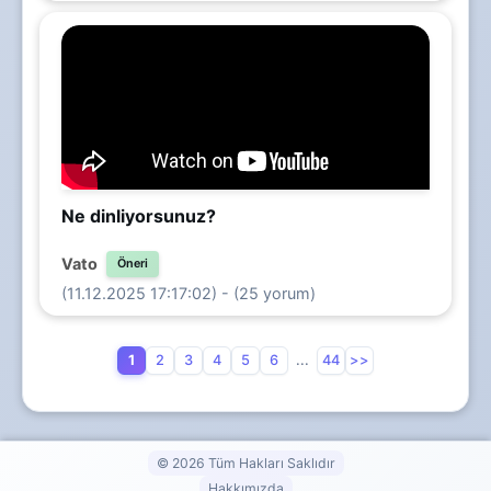
Ne dinliyorsunuz?
Vato
Öneri
(11.12.2025 17:17:02) - (25 yorum)
1
2
3
4
5
6
...
44
>>
© 2026 Tüm Hakları Saklıdır
Hakkımızda