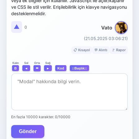
veya ek bilgiler için kullanılır. JavaScript ile açılır/kapanır
ve CSS ile stil verilir. Erişilebilirlik için klavye navigasyonu
desteklenmelidir.
▲
Vato
0
(21.05.2025 03:06:21)
📋 Kısayol
💬 Alıntı
🚩 Rapor
Orta
Kalın
Sol
Sağ
⬌
B
◄
►
Kod
::Başlık::
En fazla 10000 karakter.
0/10000
Gönder