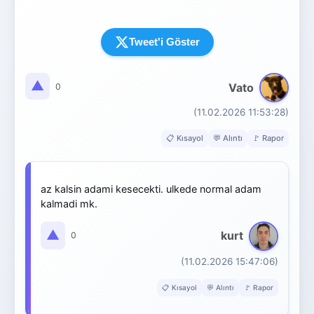
Tweet'i Göster
▲
Vato
0
(11.02.2026 11:53:28)
📋 Kısayol
💬 Alıntı
🚩 Rapor
az kalsin adami kesecekti. ulkede normal adam
kalmadi mk.
▲
kurt
0
(11.02.2026 15:47:06)
📋 Kısayol
💬 Alıntı
🚩 Rapor