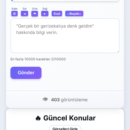
Orta
Kalın
Sol
Sağ
⬌
B
◄
►
Kod
::Başlık::
En fazla 10000 karakter.
0/10000
Gönder
👁️
403
görüntüleme
🔥 Güncel Konular
Görselleri Gizle