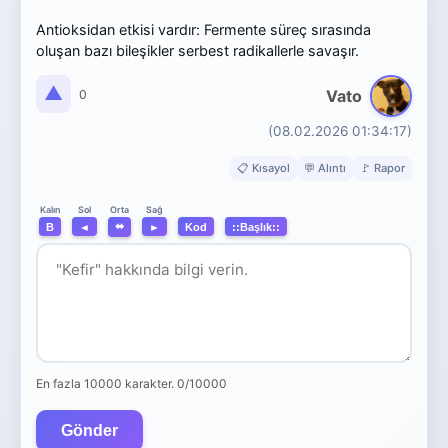
Antioksidan etkisi vardır: Fermente süreç sırasında
oluşan bazı bileşikler serbest radikallerle savaşır.
▲
Vato
0
(08.02.2026 01:34:17)
📋 Kısayol
💬 Alıntı
🚩 Rapor
Orta
Kalın
Sol
Sağ
⬌
B
◄
►
Kod
::Başlık::
En fazla 10000 karakter.
0/10000
Gönder