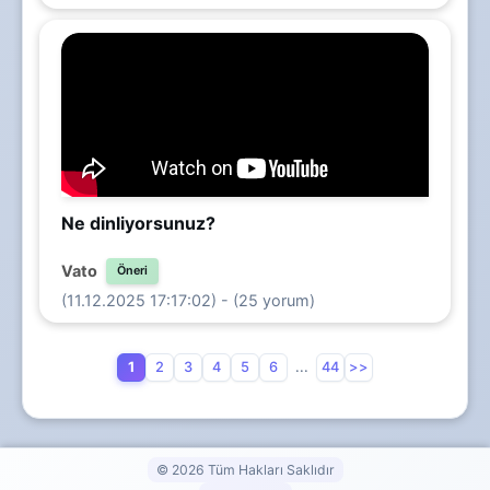
Ne dinliyorsunuz?
Vato
Öneri
(11.12.2025 17:17:02) - (25 yorum)
1
2
3
4
5
6
...
44
>>
© 2026 Tüm Hakları Saklıdır