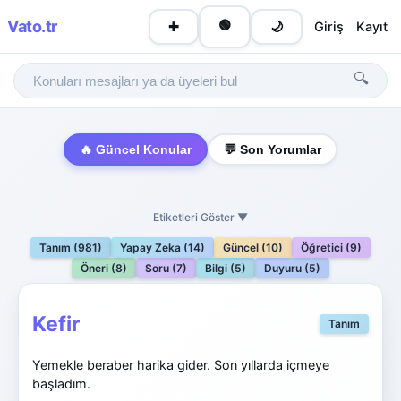
Vato
.tr
🟢
Giriş
Kayıt
✚
🌙
🔍
🔥 Güncel Konular
💬 Son Yorumlar
Etiketleri Göster ▼
Tanım (981)
Yapay Zeka (14)
Güncel (10)
Öğretici (9)
Öneri (8)
Soru (7)
Bilgi (5)
Duyuru (5)
Kefir
Tanım
Yemekle beraber harika gider. Son yıllarda içmeye
başladım.