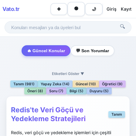
Vato
.tr
🟢
Giriş
Kayıt
✚
🌙
🔍
🔥 Güncel Konular
💬 Son Yorumlar
Etiketleri Göster ▼
Tanım (981)
Yapay Zeka (14)
Güncel (10)
Öğretici (9)
Öneri (8)
Soru (7)
Bilgi (5)
Duyuru (5)
Redis'te Veri Göçü ve
Tanım
Yedekleme Stratejileri
Redis, veri göçü ve yedekleme işlemleri için çeşitli