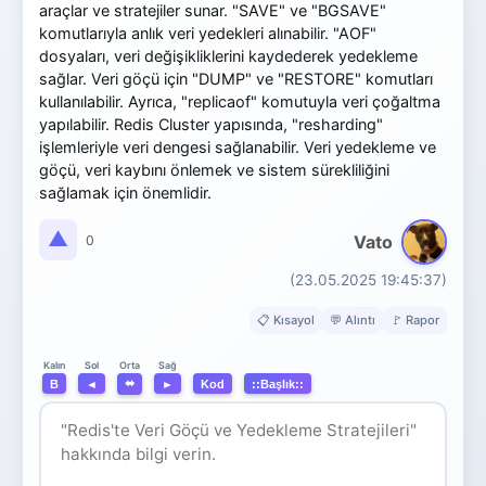
araçlar ve stratejiler sunar. "SAVE" ve "BGSAVE"
komutlarıyla anlık veri yedekleri alınabilir. "AOF"
dosyaları, veri değişikliklerini kaydederek yedekleme
sağlar. Veri göçü için "DUMP" ve "RESTORE" komutları
kullanılabilir. Ayrıca, "replicaof" komutuyla veri çoğaltma
yapılabilir. Redis Cluster yapısında, "resharding"
işlemleriyle veri dengesi sağlanabilir. Veri yedekleme ve
göçü, veri kaybını önlemek ve sistem sürekliliğini
sağlamak için önemlidir.
▲
Vato
0
(23.05.2025 19:45:37)
📋 Kısayol
💬 Alıntı
🚩 Rapor
Orta
Kalın
Sol
Sağ
⬌
B
◄
►
Kod
::Başlık::