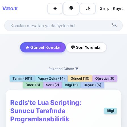
Vato
.tr
🟢
Giriş
Kayıt
✚
🌙
🔍
🔥 Güncel Konular
💬 Son Yorumlar
Etiketleri Göster ▼
Tanım (981)
Yapay Zeka (14)
Güncel (10)
Öğretici (9)
Öneri (8)
Soru (7)
Bilgi (5)
Duyuru (5)
Redis'te Lua Scripting:
Sunucu Tarafında
Bilgi
Programlanabilirlik