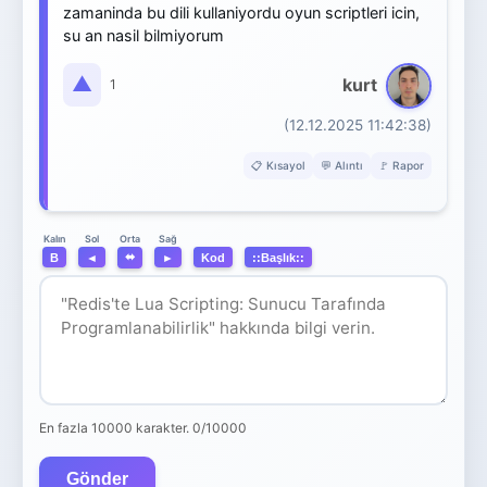
zamaninda bu dili kullaniyordu oyun scriptleri icin,
su an nasil bilmiyorum
▲
kurt
1
(12.12.2025 11:42:38)
📋 Kısayol
💬 Alıntı
🚩 Rapor
Orta
Kalın
Sol
Sağ
⬌
B
◄
►
Kod
::Başlık::
En fazla 10000 karakter.
0/10000
Gönder