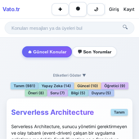
Vato
.tr
🟢
Giriş
Kayıt
✚
🌙
🔍
🔥 Güncel Konular
💬 Son Yorumlar
Etiketleri Göster ▼
Tanım (981)
Yapay Zeka (14)
Güncel (10)
Öğretici (9)
Öneri (8)
Soru (7)
Bilgi (5)
Duyuru (5)
Serverless Architecture
Tanım
Serverless Architecture, sunucu yönetimi gerektirmeyen
ve olay tabanlı (event-driven) çalışan bir uygulama