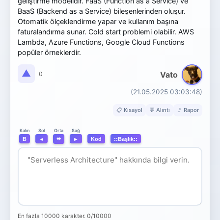
geliştirme modelidir. FaaS (Function as a Service) ve
BaaS (Backend as a Service) bileşenlerinden oluşur.
Otomatik ölçeklendirme yapar ve kullanım başına
faturalandırma sunar. Cold start problemi olabilir. AWS
Lambda, Azure Functions, Google Cloud Functions
popüler örneklerdir.
▲
Vato
0
(21.05.2025 03:03:48)
📋 Kısayol
💬 Alıntı
🚩 Rapor
Orta
Kalın
Sol
Sağ
⬌
B
◄
►
Kod
::Başlık::
En fazla 10000 karakter.
0/10000