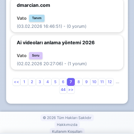
dmarcian.com
Vato
Tanım
(03.02.2026 16:46:51) - (0 yorum)
Ai videoları anlama yöntemi 2026
Vato
Soru
(02.02.2026 20:27:06) - (1 yorum)
<<
1
2
3
4
5
6
7
8
9
10
11
12
...
44
>>
© 2026 Tüm Hakları Saklıdır
Hakkımızda
Kullanım Koşulları