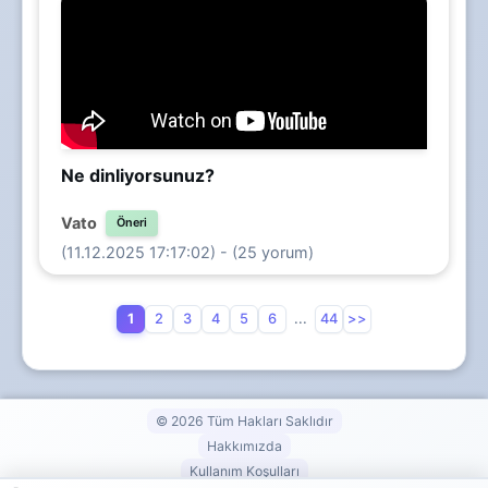
Ne dinliyorsunuz?
Vato
Öneri
(11.12.2025 17:17:02) - (25 yorum)
1
2
3
4
5
6
...
44
>>
© 2026 Tüm Hakları Saklıdır
Hakkımızda
Kullanım Koşulları