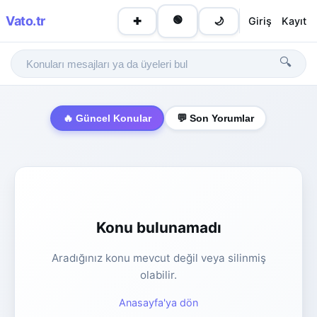
Vato
.tr
🟢
Giriş
Kayıt
✚
🌙
🔍
🔥 Güncel Konular
💬 Son Yorumlar
Konu bulunamadı
Aradığınız konu mevcut değil veya silinmiş
olabilir.
Anasayfa'ya dön