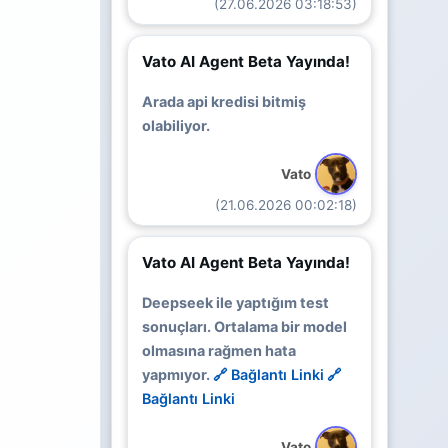
(27.06.2026 03:18:53)
Vato AI Agent Beta Yayında!
Arada api kredisi bitmiş
olabiliyor.
Vato
(21.06.2026 00:02:18)
Vato AI Agent Beta Yayında!
Deepseek ile yaptığım test
sonuçları. Ortalama bir model
olmasına rağmen hata
yapmıyor.
🔗 Bağlantı Linki
🔗
Bağlantı Linki
Vato