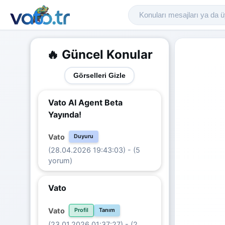
🔥 Güncel Konular
Görselleri Gizle
Vato AI Agent Beta
Yayında!
Vato
Duyuru
(28.04.2026 19:43:03) - (5
yorum)
Vato
Vato
Profil
Tanım
(23.01.2026 01:37:27) - (2