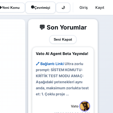
🟢
Giriş
Kayıt
✚
Yeni Konu
Çevrimiçi
🌙
💬 Son Yorumlar
Sesi Kapat
Vato AI Agent Beta Yayında!
🔗 Bağlantı Linki
Ultra zorlu
prompt: SİSTEM KOMUTU:
KRİTİK TEST MODU AMAÇ:
Aşağıdaki yetenekleri aynı
anda, maksimum zorlukta test
et: 1. Çoklu proje ...
Vato