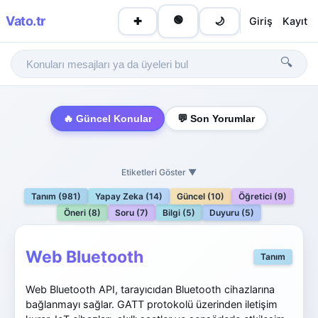
Vato
.tr
🟢
Giriş
Kayıt
✚
🌙
🔍
🔥 Güncel Konular
💬 Son Yorumlar
Etiketleri Göster ▼
Tanım (981)
Yapay Zeka (14)
Güncel (10)
Öğretici (9)
Öneri (8)
Soru (7)
Bilgi (5)
Duyuru (5)
Web Bluetooth
Tanım
Web Bluetooth API, tarayıcıdan Bluetooth cihazlarına
bağlanmayı sağlar. GATT protokolü üzerinden iletişim