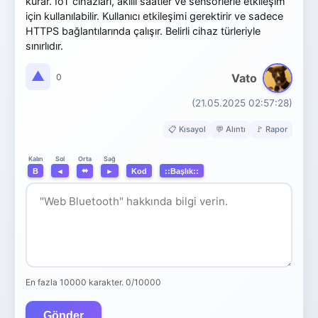
kurar. IoT cihazları, akıllı saatler ve sensörlerle etkileşim
için kullanılabilir. Kullanıcı etkileşimi gerektirir ve sadece
HTTPS bağlantılarında çalışır. Belirli cihaz türleriyle
sınırlıdır.
▲
Vato
0
(21.05.2025 02:57:28)
📋 Kısayol
💬 Alıntı
🚩 Rapor
Orta
Kalın
Sol
Sağ
⬌
B
◄
►
Kod
::Başlık::
En fazla 10000 karakter.
0/10000
Gönder