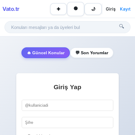
Vato
.tr
🟢
Giriş
Kayıt
✚
🌙
🔍
🔥 Güncel Konular
💬 Son Yorumlar
Giriş Yap